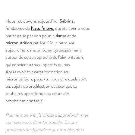
Nous retrouvons aujourd’hui 
Sabrina,
fondatrice de
Natur’move
, 
qui était venu nous 
parler de sa passion pour la 
danse
 et de 
micronutrition
 cet été. On la retrouve 
aujourd’hui dans un échange passionnant 
autour de cette approche de l’alimentation, 
qui convient à tous : sportifs ou pas. 
Après avoir fait cette formation en 
micronutrition, peux-tu nous dire quels sont 
tes sujets de prédilection et ceux que tu 
souhaites approfondir au cours des 
prochaines années ? 
Pour le moment, j’ai choisi d’approfondir mes 
connaissances dans les troubles liés aux 
problèmes de thyroïde et aux troubles de la 