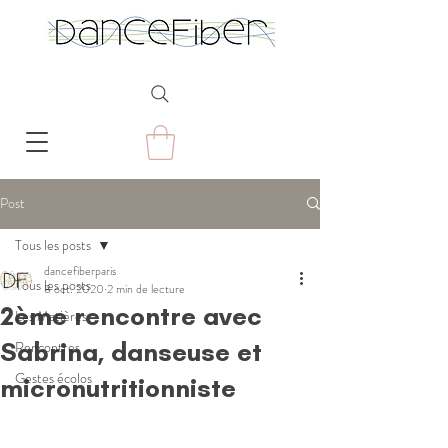
Post
Tous les posts
dancefiberparis
Tous les posts
8 oct. 2020
2 min de lecture
2ème rencontre avec
Les Matières
Sabrina, danseuse et
Rencontres
Gestes écolos
micronutritionniste