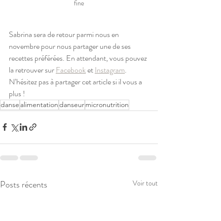
fine
Sabrina sera de retour parmi nous en 
novembre pour nous partager une de ses 
recettes préférées. En attendant, vous pouvez 
la retrouver sur 
Facebook
 et 
Instagram
. 
N’hésitez pas à partager cet article si il vous a 
plus ! 
danse
alimentation
danseur
micronutrition
Posts récents
Voir tout