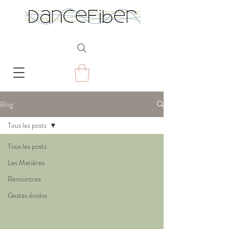
Blog
Tous les posts
Tous les posts
Les Matières
Rencontres
Gestes écolos