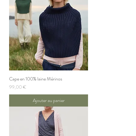
Cape en 100% laine Mérinos
Prix
99,00 €
Ajouter au panier