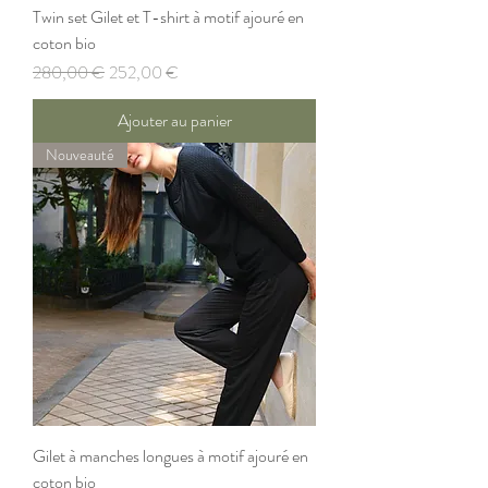
Twin set Gilet et T-shirt à motif ajouré en
coton bio
Prix original
Prix promotionnel
280,00 €
252,00 €
Ajouter au panier
Nouveauté
Gilet à manches longues à motif ajouré en
coton bio