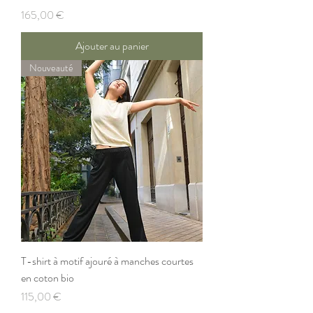
Prix
165,00 €
Ajouter au panier
Nouveauté
T-shirt à motif ajouré à manches courtes
en coton bio
Prix
115,00 €