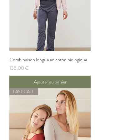
Combinaison longue en coton biologique
Prix
135,00 €
Ajouter au panier
LAST CALL