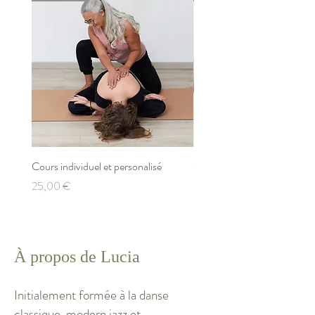
Cours individuel et personalisé
Cours de base de Zen Stret
Prix
Prix
25,00 €
250,00 €
À propos de Lucia
Initialement formée à la danse
classique, modern jazz et