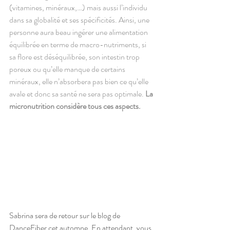
(vitamines, minéraux,…) mais aussi l’individu 
dans sa globalité et ses spécificités. Ainsi, une 
personne aura beau ingérer une alimentation 
équilibrée en terme de macro-nutriments, si 
sa flore est déséquilibrée, son intestin trop 
poreux ou qu’elle manque de certains 
minéraux, elle n’absorbera pas bien ce qu’elle 
avale et donc sa santé ne sera pas optimale. 
La 
micronutrition considère tous ces aspects.
Sabrina sera de retour sur le blog de 
DanceFiber cet automne. En attendant, vous 