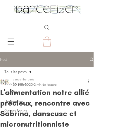
Post
Tous les posts
dancefiberparis
Tous les posts
20 août 2020
2 min de lecture
L'alimentation notre allié
Les Matières
précieux, rencontre avec
Rencontres
Gestes écolos
Sabrina, danseuse et
micronutritionniste