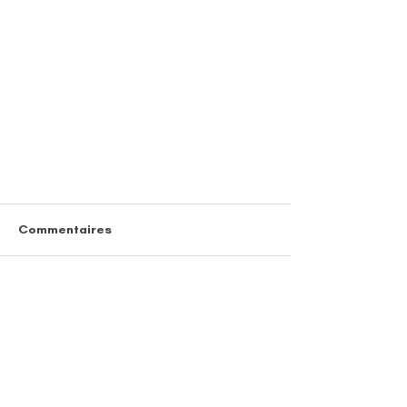
Commentaires
Rédigez un commentaire...
Rencontre avec Chloé Thétiot
- Danseuse et Professeur de