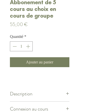
Abbonement de 5
cours au choix en
cours de groupe
Prix
55,00 €
Quantité
*
Ajouter au panier
Description
Abbonement de 5 cours valable pour les
Connexion au cours
cours de groupe de Zen Stretching® et de