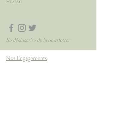
Presse
Se désinscrire de la newsletter
Nos Engagements
Matières
Entretien
Guide des Tailles
DÉCOUVRIR NOS ÉVÈNEMENTS ET PRECOMMANDES